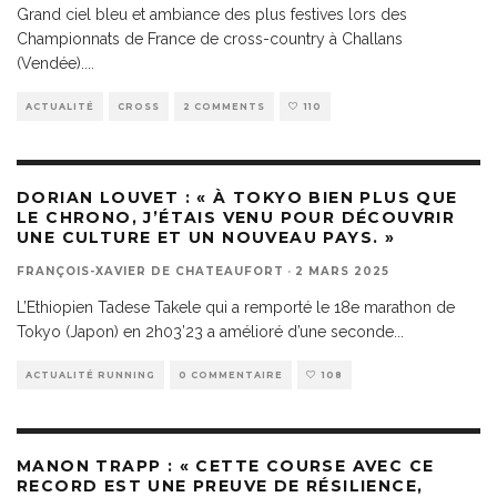
Grand ciel bleu et ambiance des plus festives lors des
Championnats de France de cross-country à Challans
(Vendée).
...
ACTUALITÉ
CROSS
2 COMMENTS
110
DORIAN LOUVET : « À TOKYO BIEN PLUS QUE
LE CHRONO, J’ÉTAIS VENU POUR DÉCOUVRIR
UNE CULTURE ET UN NOUVEAU PAYS. »
FRANÇOIS-XAVIER DE CHATEAUFORT
·
2 MARS 2025
L’Ethiopien Tadese Takele qui a remporté le 18e marathon de
Tokyo (Japon) en 2h03’23 a amélioré d’une seconde
...
ACTUALITÉ RUNNING
0 COMMENTAIRE
108
MANON TRAPP : « CETTE COURSE AVEC CE
RECORD EST UNE PREUVE DE RÉSILIENCE,