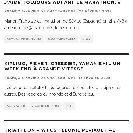
J’AIME TOUJOURS AUTANT LE MARATHON. »
FRANÇOIS-XAVIER DE CHATEAUFORT
·
23 FÉVRIER 2025
Manon Trapp 2e du marathon de Séville (Espagne) en 2h23’38 a
amélioré de 34 secondes le record de
...
ACTUALITÉ RUNNING
0 COMMENTAIRE
84
KIPLIMO, FISHER, GRESSIER, YAMANISHI… UN
WEEK-END À GRANDE VITESSE
FRANÇOIS-XAVIER DE CHATEAUFORT
·
17 FÉVRIER 2025
Les chronos s’affolent, les records tombent les uns après les
autres. Des records du monde et d’Europe du
...
ACTUALITÉ
0 COMMENTAIRE
61
TRIATHLON – WTCS : LÉONIE PÉRIAULT 4E