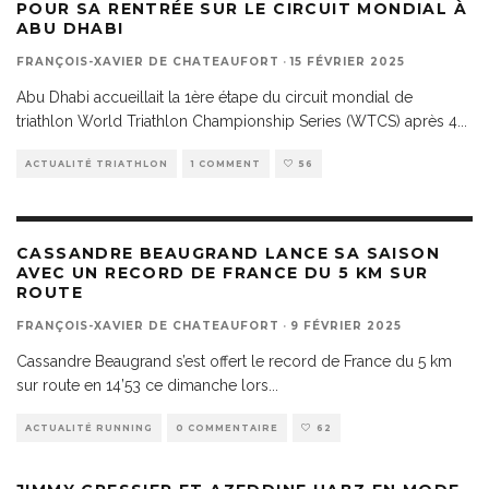
POUR SA RENTRÉE SUR LE CIRCUIT MONDIAL À
ABU DHABI
FRANÇOIS-XAVIER DE CHATEAUFORT
·
15 FÉVRIER 2025
Abu Dhabi accueillait la 1ère étape du circuit mondial de
triathlon World Triathlon Championship Series (WTCS) après 4
...
ACTUALITÉ TRIATHLON
1 COMMENT
56
CASSANDRE BEAUGRAND LANCE SA SAISON
AVEC UN RECORD DE FRANCE DU 5 KM SUR
ROUTE
FRANÇOIS-XAVIER DE CHATEAUFORT
·
9 FÉVRIER 2025
Cassandre Beaugrand s’est offert le record de France du 5 km
sur route en 14’53 ce dimanche lors
...
ACTUALITÉ RUNNING
0 COMMENTAIRE
62