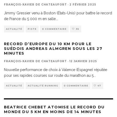
FRANÇOIS-XAVIER DE CHATEAUFORT
·
2 FÉVRIER 2025
Jimmy Gressier venu à Boston (États-Unis) pour battre le record
de France du 5 000 m en salle
...
ACTUALITÉ
PISTE
0 COMMENTAIRE
35
RECORD D’EUROPE DU 10 KM POUR LE
SUÉDOIS ANDREAS ALMGREN SOUS LES 27
MINUTES
FRANÇOIS-XAVIER DE CHATEAUFORT
·
12 JANVIER 2025
Nouvelle performance de choix à Valence (Espagne) réputée
pour ses rapides courses sur route du marathon au 5
...
ACTUALITÉ
ACTUALITÉ RUNNING
0 COMMENTAIRE
47
BEATRICE CHEBET ATOMISE LE RECORD DU
MONDE DU 5 KM EN MOINS DE 14 MINUTES