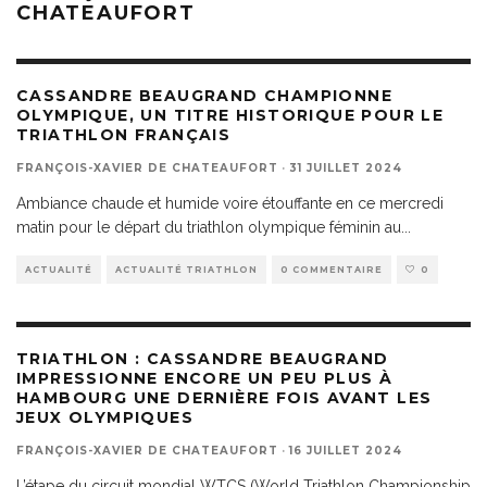
CHATEAUFORT
CASSANDRE BEAUGRAND CHAMPIONNE
OLYMPIQUE, UN TITRE HISTORIQUE POUR LE
TRIATHLON FRANÇAIS
FRANÇOIS-XAVIER DE CHATEAUFORT
·
31 JUILLET 2024
Ambiance chaude et humide voire étouffante en ce mercredi
matin pour le départ du triathlon olympique féminin au
...
ACTUALITÉ
ACTUALITÉ TRIATHLON
0 COMMENTAIRE
0
TRIATHLON : CASSANDRE BEAUGRAND
IMPRESSIONNE ENCORE UN PEU PLUS À
HAMBOURG UNE DERNIÈRE FOIS AVANT LES
JEUX OLYMPIQUES
FRANÇOIS-XAVIER DE CHATEAUFORT
·
16 JUILLET 2024
L’étape du circuit mondial WTCS (World Triathlon Championship