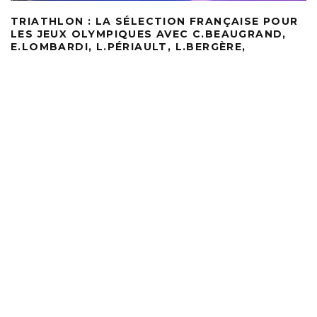
TRIATHLON : LA SÉLECTION FRANÇAISE POUR
LES JEUX OLYMPIQUES AVEC C.BEAUGRAND,
E.LOMBARDI, L.PÉRIAULT, L.BERGÈRE,
D.CONINX ET P. LE CORRE MAIS SANS V.LUIS
RÉSERVISTE.
FRANÇOIS-XAVIER DE CHATEAUFORT
·
5 JUIN 2024
Le verdict est tombé en ce début d’après-midi. À l’occasion
d’une visio-conférence, les noms des 6 triathlètes (3
...
ACTUALITÉ
ACTUALITÉ TRIATHLON
0 COMMENTAIRE
0