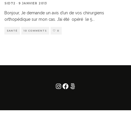
SID72
·
9 JANVIER 2013
Bonjour, Je demande un avis d’un de vos chirurgiens
orthopédique sur mon cas. J’ai été opéré le 5
...
SANTÉ
10 COMMENTS
0
Instagram
Facebook
500px