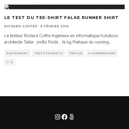
LE TEST DU TEE-SHIRT FALKE RUNNER SHIRT
RICHARD COFFRE
·
6 FÉVRIER 2016
Le testeur Richard Coffre Ingénieur en informatique/solutions
architecte Taille : 1m82 Poids : 74 kg Pratique du running
...
EQUIPEMENT
TESTS PRODUITS
TEXTILE
0 COMMENTAIRE
0
Instagram
Facebook
500px