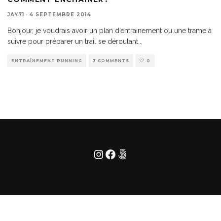
JAY71
·
4 SEPTEMBRE 2014
Bonjour, je voudrais avoir un plan d’entrainement ou une trame à
suivre pour préparer un trail se déroulant
...
ENTRAÎNEMENT RUNNING
3 COMMENTS
0
Instagram
Facebook
500px