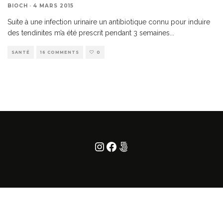
BIOCH
·
4 MARS 2015
Suite à une infection urinaire un antibiotique connu pour induire
des tendinites m’a été prescrit pendant 3 semaines
...
SANTÉ
16 COMMENTS
0
Instagram
Facebook
500px