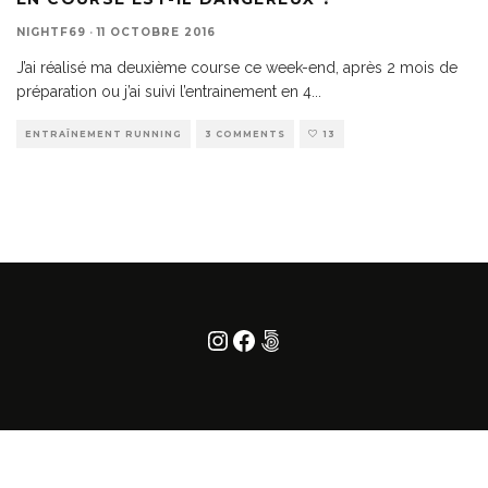
NIGHTF69
·
11 OCTOBRE 2016
J’ai réalisé ma deuxième course ce week-end, après 2 mois de
préparation ou j’ai suivi l’entrainement en 4
...
ENTRAÎNEMENT RUNNING
3 COMMENTS
13
Instagram
Facebook
500px