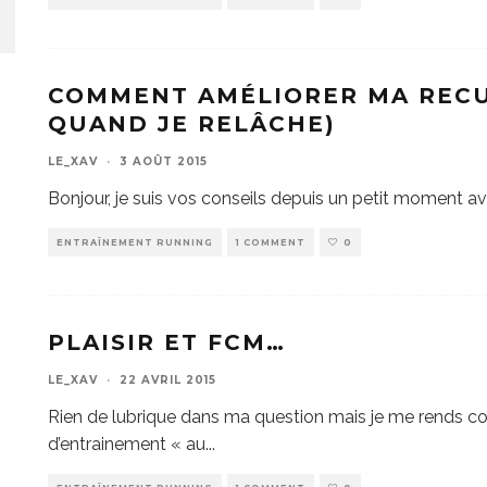
COMMENT AMÉLIORER MA RECU
QUAND JE RELÂCHE)
LE_XAV
·
3 AOÛT 2015
Bonjour, je suis vos conseils depuis un petit moment ave
ENTRAÎNEMENT RUNNING
1 COMMENT
0
PLAISIR ET FCM…
LE_XAV
·
22 AVRIL 2015
Rien de lubrique dans ma question mais je me rends co
d’entrainement « au
...