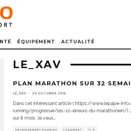
NTÉ
ÉQUIPEMENT
ACTUALITÉ
LE_XAV
PLAN MARATHON SUR 32 SEMA
LE_XAV
·
29 OCTOBRE 2015
Dans cet intéressant article ( https://www.lepape-in
running/progresser/les-10-erreurs-du-marathonien/) J
sur 8 mois. Je veux
...
ENTRAÎNEMENT RUNNING
1 COMMENT
0