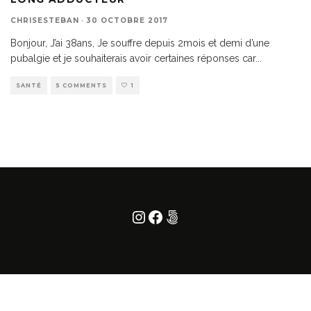
CHRISESTEBAN
·
30 OCTOBRE 2017
Bonjour, J’ai 38ans, Je souffre depuis 2mois et demi d’une
pubalgie et je souhaiterais avoir certaines réponses car
...
SANTÉ
5 COMMENTS
1
Instagram
Facebook
500px