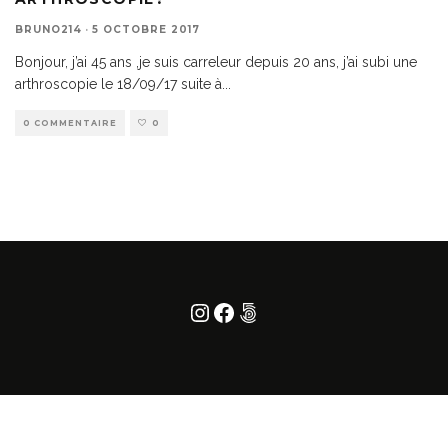
BRUNO214
·
5 OCTOBRE 2017
Bonjour, j’ai 45 ans ,je suis carreleur depuis 20 ans, j’ai subi une
arthroscopie le 18/09/17 suite à
...
0 COMMENTAIRE
0
Instagram
Facebook
500px