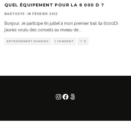
QUEL ÉQUIPEMENT POUR LA 6 000 D ?
BARTOS75
·
18 FÉVRIER 2012
Bonjour. Je participe fin juillet à mon premier trail (la 6000D)
j’aurais voulu des conseils au niveau de
...
ENTRAÎNEMENT RUNNING
1 COMMENT
0
Instagram
Facebook
500px