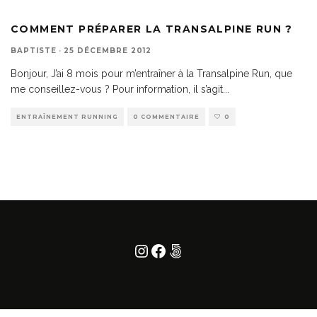
COMMENT PRÉPARER LA TRANSALPINE RUN ?
BAPTISTE
·
25 DÉCEMBRE 2012
Bonjour, J’ai 8 mois pour m’entraîner à la Transalpine Run, que
me conseillez-vous ? Pour information, il s’agit
...
ENTRAÎNEMENT RUNNING
0 COMMENTAIRE
0
Instagram
Facebook
500px