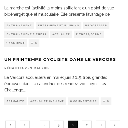
La marche est l’activité la moins sollicitant d’un point de vue
bioénergétique et musculaire. Elle présente l’avantage de
...
ENTRAÎNEMENT
ENTRAÎNEMENT RUNNING
PROGRESSER
ENTRAÎNEMENT FITNESS
ACTUALITÉ
FITNESS/FORME
1 COMMENT
0
UN PRINTEMPS CYCLISTE DANS LE VERCORS
RÉDACTEUR
·
9 MAI 2015
Le Vercors accueillera en mai et juin 2015, trois grandes
épreuves dans le calendrier des rendez-vous cyclistes.
Challenge
...
ACTUALITÉ
ACTUALITÉ CYCLISME
0 COMMENTAIRE
0
1
…
4
5
6
7
8