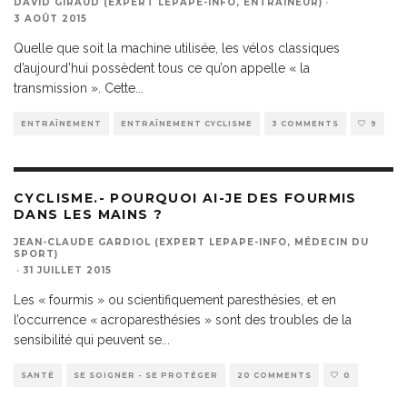
DAVID GIRAUD (EXPERT LEPAPE-INFO, ENTRAÎNEUR)
·
3 AOÛT 2015
Quelle que soit la machine utilisée, les vélos classiques
d’aujourd’hui possèdent tous ce qu’on appelle « la
transmission ». Cette
...
ENTRAÎNEMENT
ENTRAÎNEMENT CYCLISME
3 COMMENTS
9
CYCLISME.- POURQUOI AI-JE DES FOURMIS
DANS LES MAINS ?
JEAN-CLAUDE GARDIOL (EXPERT LEPAPE-INFO, MÉDECIN DU
SPORT)
·
31 JUILLET 2015
Les « fourmis » ou scientifiquement paresthésies, et en
l’occurrence « acroparesthésies » sont des troubles de la
sensibilité qui peuvent se
...
SANTÉ
SE SOIGNER - SE PROTÉGER
20 COMMENTS
0