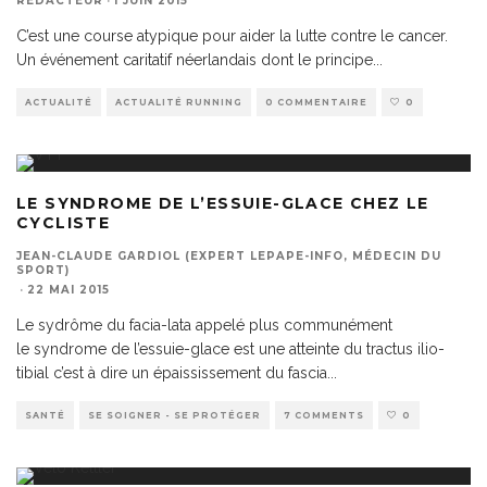
RÉDACTEUR
·
1 JUIN 2015
C’est une course atypique pour aider la lutte contre le cancer.
Un événement caritatif néerlandais dont le principe
...
ACTUALITÉ
ACTUALITÉ RUNNING
0 COMMENTAIRE
0
LE SYNDROME DE L’ESSUIE-GLACE CHEZ LE
CYCLISTE
JEAN-CLAUDE GARDIOL (EXPERT LEPAPE-INFO, MÉDECIN DU
SPORT)
·
22 MAI 2015
Le sydrôme du facia-lata appelé plus communément
le syndrome de l’essuie-glace est une atteinte du tractus ilio-
tibial c’est à dire un épaississement du fascia
...
SANTÉ
SE SOIGNER - SE PROTÉGER
7 COMMENTS
0