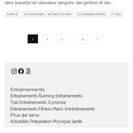
dans laquelle les vaisseaux sanguins des jambes et des
...
SANTÉ
SE SOIGNER - SE PROTÉGER
0 COMMENTAIRE
154
1
2
3
…
13
Instagram
Facebook
500px
Entraînements
Entraînements Running
Entraînements
Trail
Entraînements Cyclisme
Entraînements Fitness
Plans d'entraînements
Plus de liens
Actualités
Préparation Physique
Santé