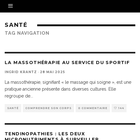
SANTÉ
TAG NAVIGATION
LA MASSOTHÉRAPIE AU SERVICE DU SPORTIF
INGRID KRANTZ
·
28 MAI 2025
La massothérapie, signifiant « le massage qui soigne », est une
pratique ancienne présente dans diverses cultures. Elle
regroupe de
...
SANTÉ
COMPRENDRE SON CORPS
0 COMMENTAIRE
144
TENDINOPATHIES : LES DEUX
MICRONUTRIMENTS À SURVEILLER