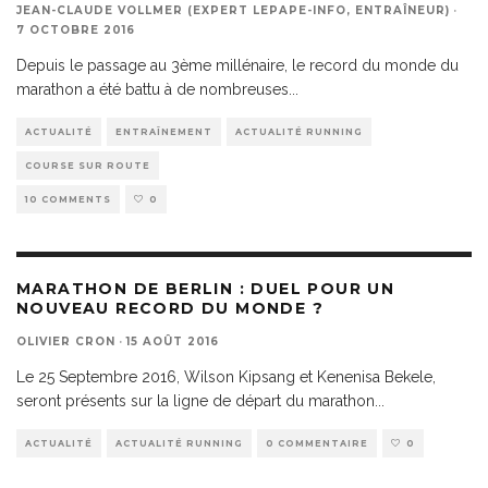
JEAN-CLAUDE VOLLMER (EXPERT LEPAPE-INFO, ENTRAÎNEUR)
·
7 OCTOBRE 2016
Depuis le passage au 3ème millénaire, le record du monde du
marathon a été battu à de nombreuses
...
ACTUALITÉ
ENTRAÎNEMENT
ACTUALITÉ RUNNING
COURSE SUR ROUTE
10 COMMENTS
0
MARATHON DE BERLIN : DUEL POUR UN
NOUVEAU RECORD DU MONDE ?
OLIVIER CRON
·
15 AOÛT 2016
Le 25 Septembre 2016, Wilson Kipsang et Kenenisa Bekele,
seront présents sur la ligne de départ du marathon
...
ACTUALITÉ
ACTUALITÉ RUNNING
0 COMMENTAIRE
0