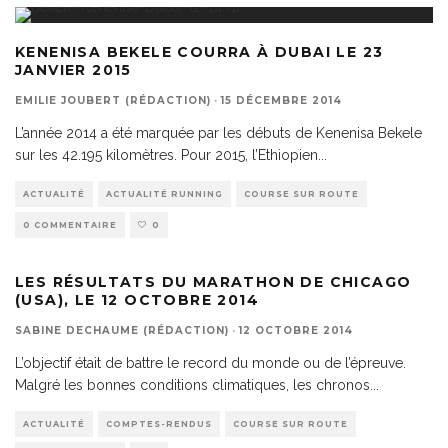
KENENISA BEKELE COURRA À DUBAI LE 23
JANVIER 2015
EMILIE JOUBERT (RÉDACTION)
·
15 DÉCEMBRE 2014
L’année 2014 a été marquée par les débuts de Kenenisa Bekele
sur les 42.195 kilomètres. Pour 2015, l’Ethiopien
...
ACTUALITÉ
ACTUALITÉ RUNNING
COURSE SUR ROUTE
0 COMMENTAIRE
0
LES RÉSULTATS DU MARATHON DE CHICAGO
(USA), LE 12 OCTOBRE 2014
SABINE DECHAUME (RÉDACTION)
·
12 OCTOBRE 2014
L’objectif était de battre le record du monde ou de l’épreuve.
Malgré les bonnes conditions climatiques, les chronos
...
ACTUALITÉ
COMPTES-RENDUS
COURSE SUR ROUTE