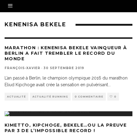
KENENISA BEKELE
MARATHON : KENENISA BEKELE VAINQUEUR À
BERLIN A FAIT TREMBLER LE RECORD DU
MONDE
FRANÇOIS-XAVIER
·
30 SEPTEMBRE 2019
L’an passé à Berlin, le champion olympique 2016 du marathon
Eliud Kipchoge avait crée la sensation en pulvérisant
...
ACTUALITÉ
ACTUALITÉ RUNNING
0 COMMENTAIRE
0
KIMETTO, KIPCHOGE, BEKELE…OU LA PREUVE
PAR 3 DE L’IMPOSSIBLE RECORD !