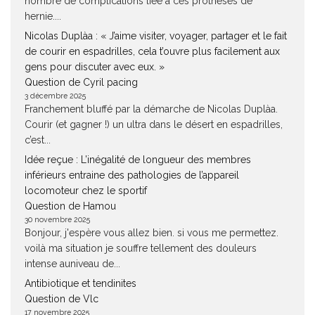
nombre de complications liée à ces prothèses de
hernie....
Nicolas Duplàa : « J’aime visiter, voyager, partager et le fait
de courir en espadrilles, cela t’ouvre plus facilement aux
gens pour discuter avec eux. »
Question de Cyril pacing
3 décembre 2025
Franchement bluffé par la démarche de Nicolas Duplàa.
Courir (et gagner !) un ultra dans le désert en espadrilles,
c’est...
Idée reçue : L’inégalité de longueur des membres
inférieurs entraine des pathologies de l’appareil
locomoteur chez le sportif
Question de Hamou
30 novembre 2025
Bonjour, j'espère vous allez bien. si vous me permettez.
voilà ma situation je souffre tellement des douleurs
intense auniveau de...
Antibiotique et tendinites
Question de Vlc
17 novembre 2025