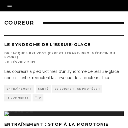
COUREUR
LE SYNDROME DE L’ESSUIE-GLACE
DR JACQUES PRUVOST (EXPERT LEPAPE-INFO, MÉDECIN DU
SPORT)
·
8 FÉVRIER 2017
Les coureurs à pied victimes d’un syndrome de l’essuie-glace
connaissent et redoutent la survenue de la douleur située
...
ENTRAÎNEMENT
SANTÉ
SE SOIGNER - SE PROTÉGER
19 COMMENTS
0
ENTRAÎNEMENT : STOP À LA MONOTONIE