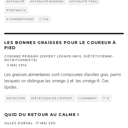
ACTUALITÉ
ACTUALITÉ RUNNING
ACTUALITÉ TRAIL
PORTRAITS
0 COMMENTAIRE
149
LES BONNES GRAISSES POUR LE COUREUR À
PIED
CORINNE PEIRANO (EXPERT LEPAPE-INFO, DIÉTÉTICIENNE-
NUTRITIONNISTE)
·
5 MAI 2014
Les graisses alimentaires sont composées d’acides gras, parmi
lesquels on distingue les oméga-3 et les oméga-6. Ces
lipides
...
NUTRITION
DIÉTÉTIQUE DE L'EFFORT
1 COMMENT
0
QUID DU RETOUR AU CALME !
GILLES DORVAL
·
17 MAI 2011