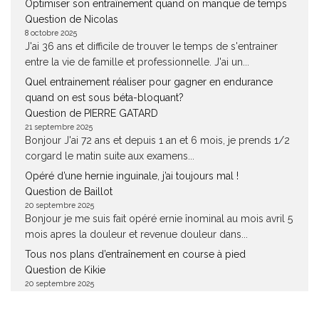
Optimiser son entraînement quand on manque de temps
Question de Nicolas
8 octobre 2025
J'ai 36 ans et difficile de trouver le temps de s'entrainer
entre la vie de famille et professionnelle. J'ai un...
Quel entrainement réaliser pour gagner en endurance
quand on est sous béta-bloquant?
Question de PIERRE GATARD
21 septembre 2025
Bonjour J'ai 72 ans et depuis 1 an et 6 mois, je prends 1/2
corgard le matin suite aux examens...
Opéré d’une hernie inguinale, j’ai toujours mal !
Question de Baillot
20 septembre 2025
Bonjour je me suis fait opéré ernie înominal au mois avril 5
mois apres la douleur et revenue douleur dans...
Tous nos plans d’entraînement en course à pied
Question de Kikie
20 septembre 2025
Bonjour, Je viens de suivre votre plan d!entrainement,
pour 5kms... J'ai augmenté, ma VMA !! J'ai une semaine