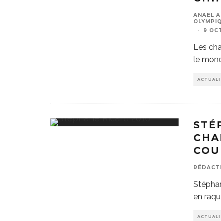
ANAEL A
OLYMPIQ
·
9 OC
Les cha
le mond
ACTUALI
STÉ
CHA
COU
RÉDACT
Stépha
en raqu
ACTUAL