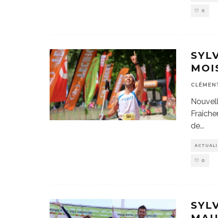
0
SYL
MOI
CLÉMEN
Nouvelle
Fraîche
de
...
ACTUAL
0
SYL