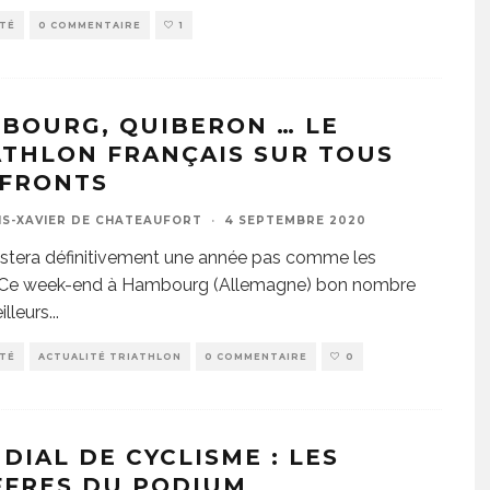
ITÉ
0 COMMENTAIRE
1
BOURG, QUIBERON … LE
ATHLON FRANÇAIS SUR TOUS
 FRONTS
IS-XAVIER DE CHATEAUFORT
·
4 SEPTEMBRE 2020
stera définitivement une année pas comme les
. Ce week-end à Hambourg (Allemagne) bon nombre
lleurs
...
ITÉ
ACTUALITÉ TRIATHLON
0 COMMENTAIRE
0
DIAL DE CYCLISME : LES
FFRES DU PODIUM