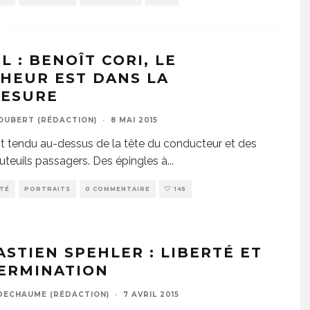
L : BENOÎT CORI, LE
HEUR EST DANS LA
ESURE
JOUBERT (RÉDACTION)
·
8 MAI 2015
est tendu au-dessus de la tête du conducteur et des
uteuils passagers. Des épingles à
...
ITÉ
PORTRAITS
0 COMMENTAIRE
145
ASTIEN SPEHLER : LIBERTÉ ET
ERMINATION
DECHAUME (RÉDACTION)
·
7 AVRIL 2015