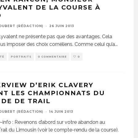
YVALENT DE LA COURSE À
D
JOUBERT (RÉDACTION)
·
26 JUIN 2013
lyvalent ne présente pas que des avantages. Cela
us imposer des choix cornéliens. Comme celui qu’a
...
ITÉ
PORTRAITS
0 COMMENTAIRE
0
ERVIEW D’ERIK CLAVERY
NT LES CHAMPIONNATS DU
DE DE TRAIL
JOUBERT (RÉDACTION)
·
14 JUIN 2013
info : Revenons d’abord sur votre abandon au
rail du Limousin (voir le compte-rendu de la course).