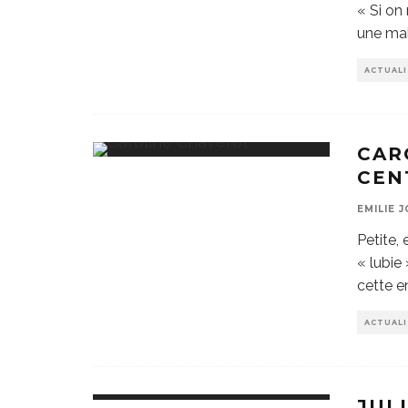
« Si on
une mal
ACTUAL
CAR
CEN
EMILIE 
Petite,
« lubie 
cette e
ACTUAL
JUL