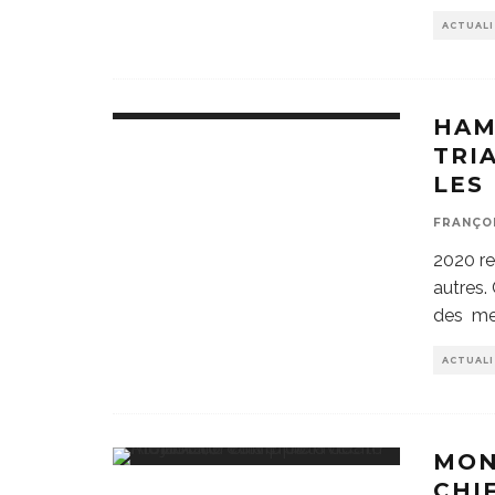
ACTUAL
HAM
TRI
LES
FRANÇO
2020 re
autres
des mei
ACTUAL
MON
CHI