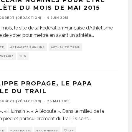
CLAIR NOMINÉS POUR ÊTRE
LÈTE DU MOIS DE MAI 2015
JOUBERT (RÉDACTION)
·
9 JUIN 2015
mois, le site de la Fédération Française d’Athlétisme
 de voter pour mettre en avant un athlète
...
ITÉ
ACTUALITÉ RUNNING
ACTUALITÉ TRAIL
ENTAIRE
0
LIPPE PROPAGE, LE PAPA
LE DU TRAIL
JOUBERT (RÉDACTION)
·
26 MAI 2015
». « Humain ». « A l’écoute ». Dans le milieu de la
 pied et particulièrement du trail, ils sont
...
ITÉ
PORTRAITS
4 COMMENTS
144