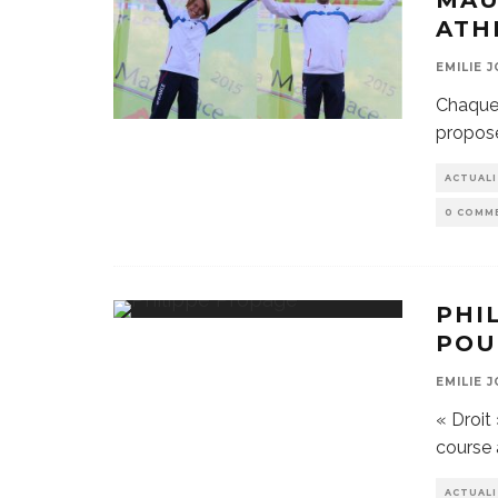
MAU
ATH
EMILIE 
Chaque 
propose
ACTUAL
0 COMM
PHI
POU
EMILIE 
« Droit 
course à
ACTUAL