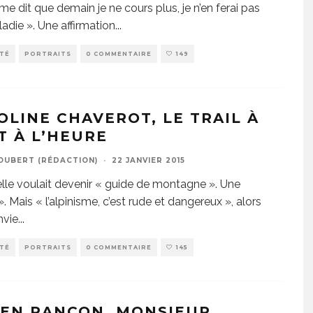
 me dit que demain je ne cours plus, je n’en ferai pas
adie ». Une affirmation
...
ITÉ
PORTRAITS
0 COMMENTAIRE
149
OLINE CHAVEROT, LE TRAIL À
T À L’HEURE
JOUBERT (RÉDACTION)
·
22 JANVIER 2015
 elle voulait devenir « guide de montagne ». Une
». Mais « l’alpinisme, c’est rude et dangereux », alors
nvie
...
ITÉ
PORTRAITS
0 COMMENTAIRE
145
IEN RANCON, MONSIEUR