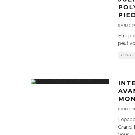
POL
PIE
EMILIE 
Etre po
peut vo
ACTUAL
INT
AVA
MON
EMILIE 
Lepape-
Grand T
Vous
...