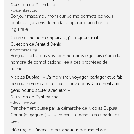
Question de Chandelle
7 décembre 2025
Bonjour madame , monsieur, Je me permets de vous
contacter ,je viens de me faire opérer d une hernie
inguinale....
Opéré d’une hernie inguinale, j’ai toujours mal !
Question de Arnaud Denis
6 décembre 2025
Bonjour. Je lis tous vos commentaires et je suis effaré du
nombre de complications liée à ces prothèses de
hernie....
Nicolas Duplàa : « J’aime visiter, voyager, partager et le fait
de courir en espadrilles, cela t’ouvre plus facilement aux
gens pour discuter avec eux. »
Question de Cyril pacing
3 décembre 2025
Franchement bluffé par la démarche de Nicolas Duplàa.
Courir (et gagner !) un ultra dans le désert en espadrilles,
c’est...
Idée reçue : L’inégalité de longueur des membres